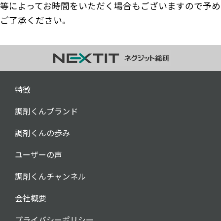
等によってお時間をいただく場合もございますので予め
らくらく処方箋
入力本部入力システム
ご了承ください。
調剤くんブランド
調剤くんの歩み
ユーザーの声
お役立ち情報
お役立ち記事
ダウンロードコンテンツ
調剤くんチャンネル
特徴
調剤くんブランド
調剤くんの歩み
ユーザーの声
調剤くんチャンネル
会社概要
プライバシーポリシー