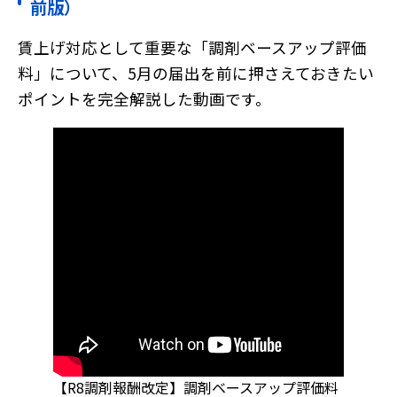
前版）
賃上げ対応として重要な「調剤ベースアップ評価
特徴
最新三大オプション
料」について、5月の届出を前に押さえておきたい
薬歴navi AI
らくらく処方箋
ポイントを完全解説した動画です。
入力本部入力システム
調剤くんブランド
調剤くんの歩み
ユーザーの声
お役立ち情報
お役立ち記事
ダウンロードコンテンツ
調剤くんチャンネル
【R8調剤報酬改定】調剤ベースアップ評価料