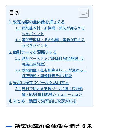
目次
改定内容の全体像を押さえる
調剤基本料・加算編｜薬局が押さえる
べきポイント
薬学管理料・その他編｜薬局が押さえ
るべきポイント
個別テーマを深掘りする
調剤ベースアップ評価料 完全解説（5
月届出直前版）
残薬調整・在宅加算2はここが変わる｜
訂正通知・疑義解釈その7解説
経営に役立つツールを活用する
無料で使える支援ツール2選！収益影
響・BU評価料原資シミュレーション
まとめ：動画で効率的に改定対応を
改定内容の全体像を押さえる