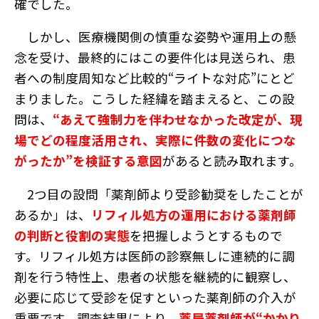
確でした。
しかし、医療機関側の慎重な姿勢や運用上の懸
念を受け、最終的にはこの要件化は見送られ、患
者への制度周知など比較的“ライトな対応”にとど
まりました。こうした経緯を踏まえると、この設
問は、
“あえて強制力を伴わせなかった改定が、現
場でどの程度活用され、実際に件数の変化につな
がったか”を検証する意図
があると読み取れます。
2つ目の設問「薬剤師より受診勧奨をしたことが
あるか」は、
リフィル処方の運用における薬剤師
の判断と役割の実態
を把握しようとするもので
す。リフィル処方は医師の診察無しに連続的に調
剤を行う特性上、患者の状態を継続的に観察し、
必要に応じて受診を促すといった薬剤師の介入が
重要です。調査結果により、
薬局薬剤師が“かかり