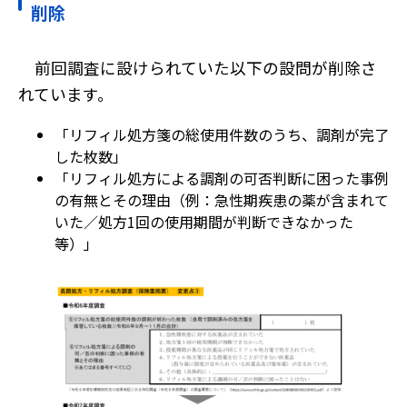
削除
調剤くんの歩み
ユーザーの声
お役立ち情報
お役立ち記事
前回調査に設けられていた以下の設問が削除さ
ダウンロードコンテンツ
調剤くんチャンネル
れています。
「リフィル処方箋の総使用件数のうち、調剤が完了
した枚数」
「リフィル処方による調剤の可否判断に困った事例
の有無とその理由（例：急性期疾患の薬が含まれて
いた／処方1回の使用期間が判断できなかった
等）」