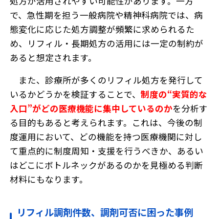
処方が活用されやすい可能性があります。一方
で、急性期を担う一般病院や精神科病院では、病
態変化に応じた処方調整が頻繁に求められるた
め、リフィル・長期処方の活用には一定の制約が
あると想定されます。
また、診療所が多くのリフィル処方を発行して
いるかどうかを検証することで、
制度の“実質的な
入口”がどの医療機能に集中しているのか
を分析す
る目的もあると考えられます。これは、今後の制
度運用において、どの機能を持つ医療機関に対し
て重点的に制度周知・支援を行うべきか、あるい
はどこにボトルネックがあるのかを見極める判断
特徴
材料にもなります。
最新三大オプション
薬歴navi AI
らくらく処方箋
入力本部入力システム
リフィル調剤件数、調剤可否に困った事例
調剤くんブランド