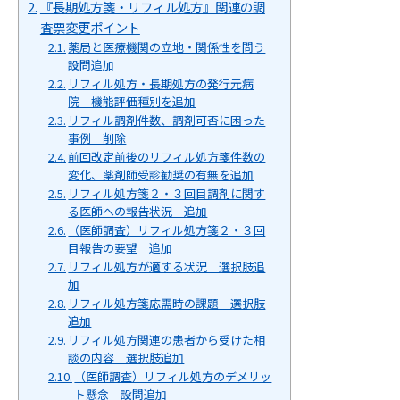
『長期処方箋・リフィル処方』関連の調
査票変更ポイント
薬局と医療機関の立地・関係性を問う
設問追加
リフィル処方・長期処方の発行元病
院 機能評価種別を追加
リフィル調剤件数、調剤可否に困った
事例 削除
前回改定前後のリフィル処方箋件数の
変化、薬剤師受診勧奨の有無を追加
リフィル処方箋２・３回目調剤に関す
る医師への報告状況 追加
（医師調査）リフィル処方箋２・３回
目報告の要望 追加
リフィル処方が適する状況 選択肢追
加
リフィル処方箋応需時の課題 選択肢
追加
リフィル処方関連の患者から受けた相
談の内容 選択肢追加
（医師調査）リフィル処方のデメリッ
ト懸念 設問追加