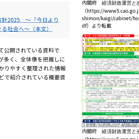
内閣府
経済財政運営と改
（https://www5.cao.go.jp
shimon/kaigi/cabinet/h
針2025 ～「今日より
df）より転載
きる社会へ～（本文）
て公開されている資料で
が多く、全体像を把握しに
かりやすく整理された情報
どで紹介されている概要資
特徴
最新三大オプション
薬歴navi AI
らくらく処方箋
内閣府
経済財政運営と改
入力本部入力システム
調剤くんブランド
（https://www5.cao.go.jp