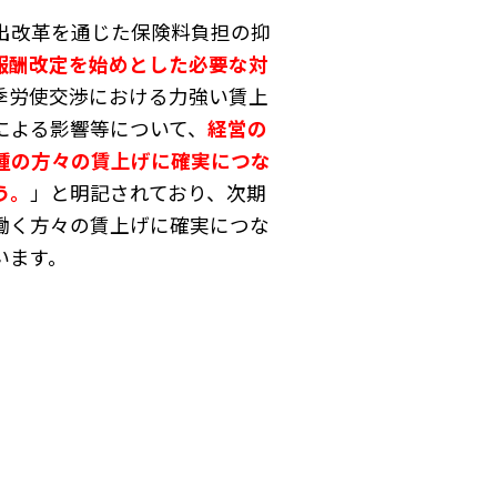
出改革を通じた保険料負担の抑
報酬改定を始めとした必要な対
季労使交渉における力強い賃上
による影響等について、
経営の
種の方々の賃上げに確実につな
う。
」と明記されており、次期
働く方々の賃上げに確実につな
います。