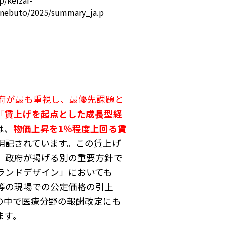
onebuto/2025/summary_ja.p
府が最も重視し、最優先課題と
「
賃上げを起点とした成長型経
は、
物価上昇を1％程度上回る賃
明記されています。この賃上げ
、政府が掲げる別の重要方針で
ランドデザイン」においても
等の現場での公定価格の引上
の中で医療分野の報酬改定にも
ます。