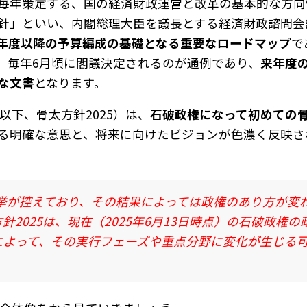
毎年策定する、国の経済財政運営と改革の基本的な方向
針」といい、内閣総理大臣を議長とする経済財政諮問会
年度以降の予算編成の基礎となる重要なロードマップ
で
。毎年6月頃に閣議決定されるのが通例であり、
来年度
な文書
となります。
以下、骨太方針2025）は、
石破政権になって初めての
る明確な意思と、将来に向けたビジョンが色濃く反映さ
選挙が控えており、その結果によっては政権のあり方が変
針2025は、現在（2025年6月13日時点）の石破政権
によって、その実行フェーズや重点分野に変化が生じる