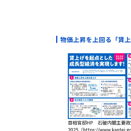
物価上昇を上回る「賃上
首相官邸HP 石破内閣主要
2025（https://www.kantei.go.