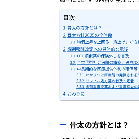
目次
骨太の方針とは？
骨太方針2025の全体像
物価上昇を上回る「賃上げ」が方
調剤報酬改定への具体的な示唆
OTC類似薬の保険外しを言及
全世代型社会保障の構築、医療D
中長期的な医療提供体制の確保等
かかりつけ医機能の発揮される
リフィル処方箋の普及・定着
多剤重複投薬および重複検査の
おわりに
骨太の方針とは？