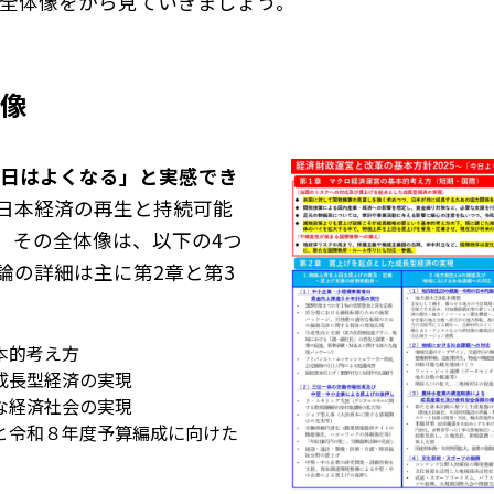
の全体像をから見ていきましょう。
体像
日はよくなる」と実感でき
日本経済の再生と持続可能
。その全体像は、以下の4つ
論の詳細は主に第2章と第3
本的考え方
成長型経済の実現
な経済社会の実現
と令和８年度予算編成に向けた