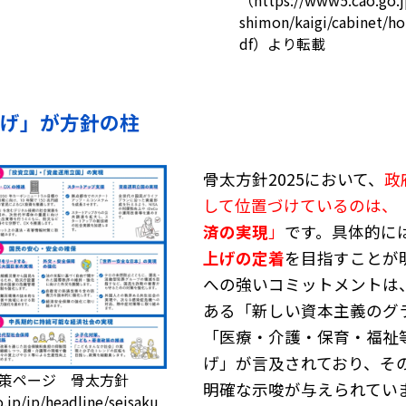
調剤くんの歩み
shimon/kaigi/cabinet/h
ユーザーの声
df）より転載
お役立ち情報
お役立ち記事
ダウンロードコンテンツ
調剤くんチャンネル
げ」が方針の柱
骨太方針2025において、
政
して位置づけているのは、
済の実現
」
です。具体的に
上げの定着
を目指すことが
への強いコミットメントは
ある「新しい資本主義のグ
「医療・介護・保育・福祉
げ」が言及されており、そ
政策ページ 骨太方針
明確な示唆が与えられてい
jp/jp/headline/seisaku_