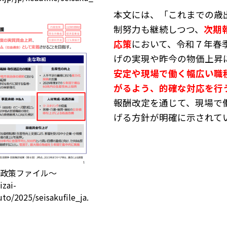
本文には、「これまでの歳
制努力も継続しつつ、
次期
応策
において、令和７年春
げの実現や昨今の物価上昇
安定や現場で働く幅広い職
がるよう、的確な対応を行
報酬改定を通じて、現場で
げる方針が明確に示されて
料～政策ファイル～
zai-
to/2025/seisakufile_ja.