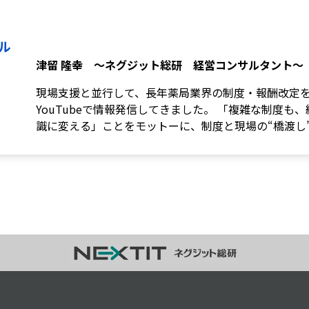
薬歴navi AI
らくらく処方箋
入力本部入力システム
ル
調剤くんブランド
調剤くんの歩み
津留 隆幸 ～ネグジット総研 経営コンサルタント～
ユーザーの声
お役立ち情報
現場支援と並行して、長年薬局業界の制度・報酬改定
お役立ち記事
ダウンロードコンテンツ
YouTubeで情報発信してきました。 「複雑な制度も
調剤くんチャンネル
識に変える」ことをモットーに、制度と現場の“橋渡し