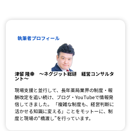
特徴
執筆者プロフィール
最新三大オプション
薬歴navi AI
らくらく処方箋
入力本部入力システム
調剤くんブランド
調剤くんの歩み
ユーザーの声
津留 隆幸 ～ネグジット総研 経営コンサルタ
お役立ち情報
ント～
お役立ち記事
ダウンロードコンテンツ
現場支援と並行して、長年薬局業界の制度・報
調剤くんチャンネル
酬改定を追い続け、ブログ・YouTubeで情報発
信してきました。 「複雑な制度も、経営判断に
活かせる知識に変える」ことをモットーに、制
度と現場の“橋渡し”を行っています。