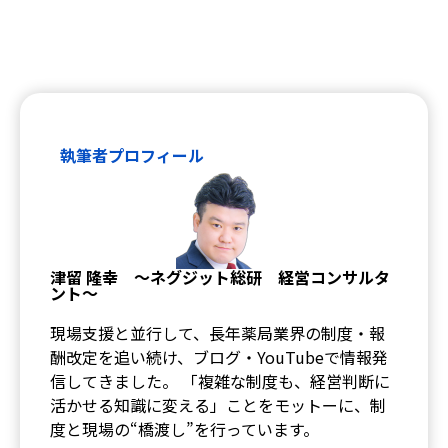
特徴
最新三大オプション
執筆者プロフィール
薬歴navi AI
らくらく処方箋
入力本部入力システム
調剤くんブランド
調剤くんの歩み
ユーザーの声
お役立ち情報
津留 隆幸 ～ネグジット総研 経営コンサルタ
お役立ち記事
ント～
ダウンロードコンテンツ
調剤くんチャンネル
現場支援と並行して、長年薬局業界の制度・報
酬改定を追い続け、ブログ・YouTubeで情報発
信してきました。 「複雑な制度も、経営判断に
活かせる知識に変える」ことをモットーに、制
度と現場の“橋渡し”を行っています。