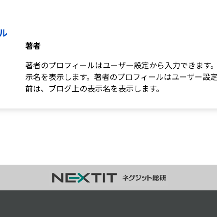
薬歴navi AI
らくらく処方箋
入力本部入力システム
ル
調剤くんブランド
調剤くんの歩み
著者
ユーザーの声
お役立ち情報
著者のプロフィールはユーザー設定から入力できます
お役立ち記事
ダウンロードコンテンツ
示名を表示します。著者のプロフィールはユーザー設
調剤くんチャンネル
前は、ブログ上の表示名を表示します。