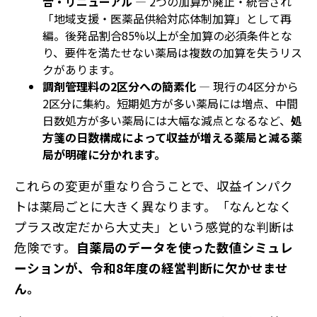
合・リニューアル
― 2つの加算が廃止・統合され
「地域支援・医薬品供給対応体制加算」として再
編。後発品割合85%以上が全加算の必須条件とな
り、要件を満たせない薬局は複数の加算を失うリス
クがあります。
調剤管理料の2区分への簡素化
― 現行の4区分から
2区分に集約。短期処方が多い薬局には増点、中間
日数処方が多い薬局には大幅な減点となるなど、
処
方箋の日数構成によって収益が増える薬局と減る薬
局が明確に分かれます。
これらの変更が重なり合うことで、収益インパク
トは薬局ごとに大きく異なります。「なんとなく
プラス改定だから大丈夫」という感覚的な判断は
危険です。
自薬局のデータを使った数値シミュレ
ーションが、令和8年度の経営判断に欠かせませ
ん。