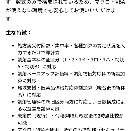
す。数式のみで構成されているため、マクロ・VBA
が使えない環境でも安心してお使いいただけま
す。
主な特徴：
処方箋受付回数・集中率・各種加算の算定状況を入
力するだけで即計算
調剤基本料の全区分（1・2・3イ・3ロ・3ハ・特別
A・特別B）に対応
調剤ベースアップ評価料・調剤物価対応料の新設加
算に対応
地域支援・医薬品供給対応体制加算（統合後の新体
系）に対応
調剤管理料の新旧区分両方に対応し、日数構成によ
る収益差を試算可能
改定前（現行）・令和8年6月改定後の
2時点比較
が
可能
マクロ・VBA不使用、数式のみで動作（セキュリテ